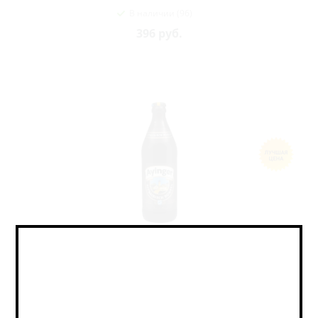
В наличии (96)
396
руб.
Айингер Альтбайриш Дункель / Ayinger Altbairisch
Dunkel (0,5 л.)
Lager - Munich Dunkel / Лагер - Мюнхенский Дункель
В наличии (61)
457
руб.