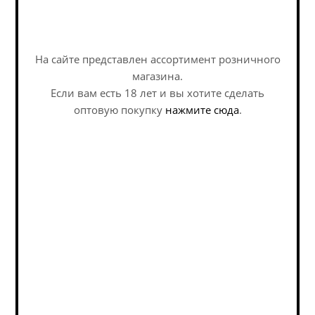
На сайте представлен ассортимент розничного
магазина.
Если вам есть 18 лет и вы хотите сделать
оптовую покупку
нажмите сюда
.
Айингер Столетнее / Ayinger Jahrhundert Bier (0,5
л.)
Lager - Dortmunder / Лагер - Дортмундер
В наличии (74)
457
руб.